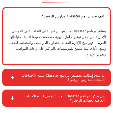
رس الرقص؟
يساعد برنامج Classter مدارس الرقص على التغلب على الفوضى
لال توفير حلول بديهية مصممة خصيصًا لتلبية احتياجاتها
تيح الإدارة الفعالة للجداول الدراسية، والتخطيط للحفل،
 مما يسمح للمؤسسات بالتركيز على رعاية المواهب
ما مدى إمكانية تخصيص برنامج Classter لتلبية الاحتياجات
ارس الرقص؟
هل يمكن لبرنامج Classter المساعدة في إدارة الأحداث
ات الرقص؟