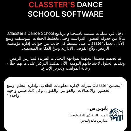
CLASSTER'S
DANC
SCHOOL SOFTWAR
ادخل في عمليات سلسة باستخدام برنامج Classter’s Dance School.
 الفصول الدراسية وحتى تخطيط الحفلات الموسيقية وتتبع
الأداء، يعمل Classter على تبسيط كل جانب من جوانب إدارة مؤسسة
 ودِّع الفوضى الإدارية وتبنَّ الكفاءة المبسطة.
تنا البديهية لمواجهة التحديات الفريدة لمدارس الرقص
احتياجاتهم اليومية. الآن يمكنك التركيز على ما يهم حقًا -
رعاية المواهب وتعزيز الإبداع.
"يتضمن Classter ميزات لإدارة معلومات الطلاب، وإدارة التعلم، وتتبع
، والاتصالات، والفواتير، والقبول، وكل ذلك ضمن واجهة
واحدة."
س س.
 التنفيذي للتكنولوجيا
 ماندوليدس