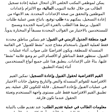
يمكن لموظفي المكتب الخلفي الآن انتحال عملية إعادة تسجيل
الطالب من خلال علامة التبويب
المالية،
مع الالتزام بإعدادات
الموظفين والتحقق من صحة الإعدادات المحددة. بعد الانتهاء من
إعادة التسجيل، يمكنهم بدء
طلب
توقيع، باتباع نفس عملية طلبات
القبول. يرتبط هذا الطلب بالفترة الدراسية الجديدة ويسمح
للمستخدمين بالاختيار من القوالب المحددة مسبقاً أو المختارة يدوياً.
قيود منطقة الجدول الزمني في القبول:
قم بتمكين مناطق محددة
فقط لعملية القبول باستخدام مفتاح جديد “نشط للقبول” في القائمة
المنسدلة للمنطقة، ويكون افتراضيًا على صواب. أثناء عمليات
القبول، ستظهر فقط المناطق أو الأقسام التي تم وضع علامة “نشط”
عليها، بناءً على الإعدادات. ينطبق هذا على جميع أنواع المستخدمين
أثناء إنشاء التطبيق.
القيم الافتراضية لحقول القبول وإعادة التسجيل:
تمكين القيم
الافتراضية للقوائم المنسدلة والنص والتاريخ وحقول خانات الاختيار
في عمليات
القبول
وإعادة التسجيل
، قابلة للتكوين لكل عملية. يتم
تطبيق القيم الافتراضية فقط على مستوى واجهة المستخدم وتعبئة
الحقول عندما تكون فارغة.
معلومات الطالب في عملية تقديم الطلب:
عند تقديم طلب بالنيابة