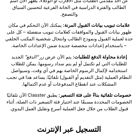
عن أحد مقدمي الطلبات مثل الأقارب أو الوكلاء، يظهر الآن اسم
الطالب والفترة الدراسية في الخانة الفرعية لتحسين السياق
والتصفح.
علامات تبويب بيانات القبول المرنة:
يمكنك الآن التحكم في مكان
ظهور بيانات القبول والموافقات كعلامات تبويب منفصلة – كل على
حدة لعملية القبول ونموذج الطالب وانتحال شخصية المكتب الخلفي
– باستخدام إعدادات مخصصة جديدة ضمن الإعدادات الخاصة.
إعادة محاولة الدفع للطلبات:
يتم الآن عرض
زر “الدفع”
الجديد
للطلبات التي لم تكتمل أو لم يتم سداد رسومها. يمكن للطلاب
استخدامه لإكمال الرسوم الخاصة بهم في أي وقت، وسيواصل
النظام العملية (مثل التقديم أو القبول) تلقائيًا. يساعد هذا في تجنب
المشكلات عند انقطاع المدفوعات أو عدم اكتمالها.
خصومات تلقائية بناءً على فئة التسعير:
يطبق Classter الآن تلقائيًا
الخصومات المحددة مسبقًا عند اختيار فئة التسعير ذات الصلة، أثناء
قبول الطلاب من خلال جعل العملية أسرع وتقليل العمل اليدوي.
التسجيل عبر الإنترنت