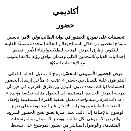
أكاديمي
حضور
تحسينات على نموذج الحضور في بوابة الطالب/ولي الأمر:
تحسين
نموذج الحضور من خلال السماح بفلاتر الحالة المحددة مسبقًا القابلة
للتكوين وطرق العرض المتاحة للطلاب وأولياء الأمور. تقديم
إجماليات الغياب/المجموع الكلي وضمان توافق رؤية علامة التبويب
مع الإعدادات المكوّنة.
عرض الحضور الأسبوعي المحسّن:
يتيح لك تبديل الحالة التلقائي
النقر فوق خلية للتبديل بين
حاضر ← غائب ← متأخر.
إرسال الحضور
لجلسات/كيانات متعددة دون التبديل بين طرق العرض، في حين أن
طريقة العرض الجديدة المستندة إلى الجدول مثالية
لجلسة واحدة =
إعدادات
فترة زمنية واحدة
. تعمل تصفية الفترة المستقبلية وإخفاء
الفتحات الفارغة ومؤشرات الإدخال غير المحفوظة على تعزيز
الوضوح. بالإضافة إلى ذلك، تعمل ميزة لصق نسخ الحضور السريع،
والعرض الأسبوعي لكل طالب، ووضع الاستبدال، والمرشحات
المتقدمة، والوصول المباشر من حضور الموضوع على تبسيط