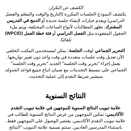
الكشف عن التكرار:
يكتشف النموذج الجلسات المكررة (التاريخ والوقت والمعلم والفصل
الدراسي) ويقدم خيارات لإنشاء جلسة جديدة أو
الدمج في التدريس
المشترك
. تظهر المطالبات لأنواع الساعات المختلفة، ويتم ملء
الحقول المفقودة مثل
الفصل الدراسي
أو
فئة خطة العمل (WPCID)
تلقائيًا.
التحرير الجماعي
لوقت
الجلسة:
يمكن لمستخدمي المكتب الخلفي
الآن تعديل وقت جلسات متعددة في وقت واحد دون تغيير تواريخها.
يعمل إجراء “تحرير وقت الجلسة” الجديد “تحرير وقت الجلسة”
الجماعي على تبسيط التحديثات مع ضمان اتباع جميع قواعد الجدولة.
سيشير شريط التقدم إلى عملية التحديث.
النتائج السنوية
علامة تبويب النتائج السنوية للموجهين في علامة تبويب التقدم
الأكاديمي:
تمكين الموجهين من عرض النتائج السنوية للطالب في
علامة تبويب التقدم الأكاديمي. يقتصر الوصول على الموجهين فقط،
باستثناء المدرسين العاديين. ستتم تسمية علامة التبويب “النتائج