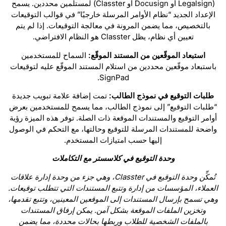
(Legalsign أو Docusign أو Classter) لمستلمين محددين. يسمح
الإعداد الجديد “نظام الأوامر المرسلة خارجيًا” في قوالب التوقيعات
بالتخصيص، مما يضمن المرونة في معالجة التوقيعات. إذا لم يتم
تعيين أي نظام، يظل Classter هو النظام الافتراضي.
استبعاد الموقّعين من المستند الموقّع:
السماح للمستخدمين
باستبعاد موقّعين محددين من استلام المستند الموقّع عليه لتوقيعات
SignPad.
طلبات التوقيع في نموذج الطالب:
تمت إضافة علامة تبويب جديدة
“طلبات التوقيع” إلى نموذج الطالب، مما يسمح للمستخدمين بعرض
أوامر التوقيع والمستندات الموقعة ذات الصلة. توفر هذه الميزة رؤية
واضحة للمستندات المرسلة للتوقيع وحالتها، مع التحكم في الوصول
إليها حسب امتيازات المستخدم.
وحدة التوقيع في كلاسستر مع التكاملات
تُمكِّن وحدة التوقيع في Classter، وهي جزء من وحدة إدارة علاقات
العملاء، المؤسسات من إدارة وتتبع المستندات التي تتطلب توقيعات.
وهي تسمح بإرسال المستندات إلى الموقعين المعينين، وتتبع تقدمها،
وتخزين الملفات الموقعة بشكل آمن. يمكن إرفاق المستندات
بالملفات الشخصية للطلاب وربطها بحالات محددة، مما يضمن