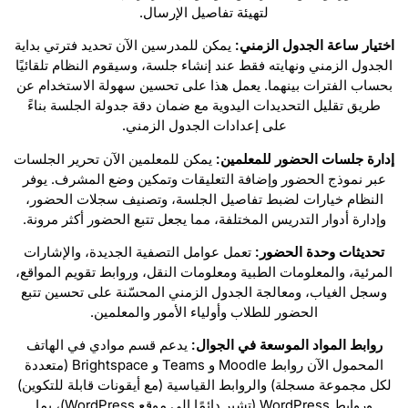
لتهيئة تفاصيل الإرسال.
اختيار ساعة الجدول الزمني:
يمكن للمدرسين الآن تحديد فترتي بداية
الجدول الزمني ونهايته فقط عند إنشاء جلسة، وسيقوم النظام تلقائيًا
بحساب الفترات بينهما. يعمل هذا على تحسين سهولة الاستخدام عن
طريق تقليل التحديدات اليدوية مع ضمان دقة جدولة الجلسة بناءً
على إعدادات الجدول الزمني.
إدارة جلسات الحضور للمعلمين:
يمكن للمعلمين الآن تحرير الجلسات
عبر نموذج الحضور وإضافة التعليقات وتمكين وضع المشرف. يوفر
النظام خيارات لضبط تفاصيل الجلسة، وتصنيف سجلات الحضور،
وإدارة أدوار التدريس المختلفة، مما يجعل تتبع الحضور أكثر مرونة.
تحديثات وحدة الحضور:
تعمل عوامل التصفية الجديدة، والإشارات
المرئية، والمعلومات الطبية ومعلومات النقل، وروابط تقويم المواقع،
وسجل الغياب، ومعالجة الجدول الزمني المحسّنة على تحسين تتبع
الحضور للطلاب وأولياء الأمور والمعلمين.
روابط المواد الموسعة في الجوال:
يدعم قسم موادي في الهاتف
المحمول الآن روابط Moodle و Teams و Brightspace (متعددة
لكل مجموعة مسجلة) والروابط القياسية (مع أيقونات قابلة للتكوين)
وروابط WordPress (تشير دائمًا إلى موقع WordPress)، بما