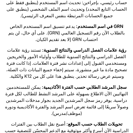
حساب رئيسي، بإجراءين: تحديث اسم المستخدم (ينطبق فقط على
الحساب التابع المحدد) وتحديث اسم الملف الشخصي (ينطبق على
جميع الحسابات المرتبطة بنفس المعرف الرئيسي).
GRN في اسم المستخدم:
يدعم تنسيق اسم المستخدم الخاص
بالطلاب الآن رقم التسجيل العالمي (GRN). على أي حال، لن يتم
احتساب GRN إلا بعد تقديم الكيان.
رؤية علامات الفصل الدراسي والنتائج السنوية:
تستند رؤية علامات
الفصل الدراسي والنتائج السنوية للطلاب وأولياء الأمور والخريجين
ومستخدمي القبول إلى إعدادات نشر فترة العلامات. إذا كانت فترة
تصحيح مادة ما غير منشورة، سيتم إخفاء جميع البيانات ذات الصلة،
وسيتم عرض رسالة تحذير. ينطبق هذا على كل من K12 والكلية.
سجل المرشد الطلابي حسب الفترة الأكاديمية:
يمكن للمستخدمين
النهائيين الآن الاطلاع بسهولة على المرشد النشط للطالب لكل فترة
دراسية. يوفر رمز سجل المرشدين الجديد بجوار مدخلات المرشدين
وصولاً سريعًا إلى قائمة تعرض اسم المرشد والفترة الأكاديمية ودوره
(موظف/مدرس).
تحويلات الطلاب حسب الموقع:
أصبح نقل الطلاب بين الفترات
الدراسية الآن أسرع وأكثر موثوقية مع الدعم المحسّن للتصفية حسب