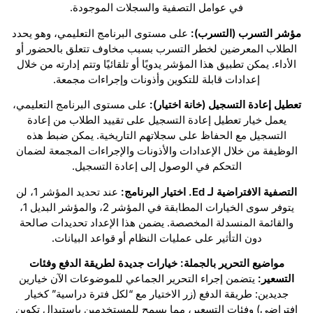
في عوامل التصفية والسجلات الموجودة.
مؤشر التسرب (التسرب):
على مستوى البرنامج التعليمي، وهو يحدد
الطلاب المعرضين لخطر التسرب بسبب مخاوف تتعلق بالحضور أو
الأداء. يمكن تطبيق هذا المؤشر يدويًا أو تلقائيًا وتتم إدارته من خلال
إعدادات قابلة للتكوين وأذونات وإجراءات مجمعة.
تعطيل إعادة التسجيل (خانة اختيار):
على مستوى البرنامج التعليمي،
يعمل خيار تعطيل إعادة التسجيل على تقييد الطلاب من إعادة
التسجيل مع الحفاظ على سجلاتهم التاريخية. يمكن ضبط هذه
الوظيفة من خلال الإعدادات والأذونات والإجراءات المجمعة لضمان
التحكم في الوصول إلى إعادة التسجيل.
التصفية الافتراضية لـ Ed. اختيار البرنامج:
عند تحديد المؤشر 1، لن
يتوفر سوى الخيارات المطابقة في المؤشر 2، والمؤشر البديل 1،
والقائمة المنسدلة المخصصة. يضمن هذا الإعداد تحديدات صالحة
دون التأثير على عمليات النظام أو قواعد البيانات.
مواضيع التحرير بالجملة: خيارات جديدة لطريقة الدفع وفئات
التسعير:
يتضمن إجراء التحرير الجماعي للموضوعات الآن خيارين
جديدين: طريقة الدفع (زر الاختيار مع “لكل فترة دراسية” كخيار
افتراضي) وفئات التسعير، مما يسمح للمستخدمين باستبدال تكوين