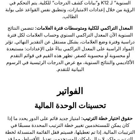
السنوية” لـ K12 و”بيانات كشف الدرجات” للكلية. يتم التحكم في
الرؤية من خلال إعدادات الامتيازات، وتنطبق نفس القواعد على بوابة
الطالب.
المعدل التراكمي للكلية ومتوسطات فترة العلامات:
تتضمن النتائج
السنوية الآن المعدل التراكمي السنوي وحساب العلامات لكل فترة
دراسية وفترة وضع العلامات، بشكل مستقل عن التقدير النهائي. تؤثر
المواد الراسبة على المعدل التراكمي بناءً على الإعدادات: مستبعدة
أو محسوبة أو محسوبة كصفر. تظهر هذه القيم في قوائم التقدم
الأكاديمي والنتائج السنوية، مع عرض الدرجات الرئيسية في الرسوم
البيانية للتقدم.
الفواتير
تحسينات الوحدة المالية
حقوق اختيار خطة الترتيب:
امتياز جديد قائم على الدور يحدد ما إذا
كان يمكن للمستخدمين تغيير خطة الترتيب المحددة مسبقًا في
الترتيبات المالية. إذا تم تعطيلها، فسيتم قفل القائمة المنسدلة لخطة
الترتيب، ولكن لا يزال بإمكان المستخدمين تعديل الأقساط، مما قد