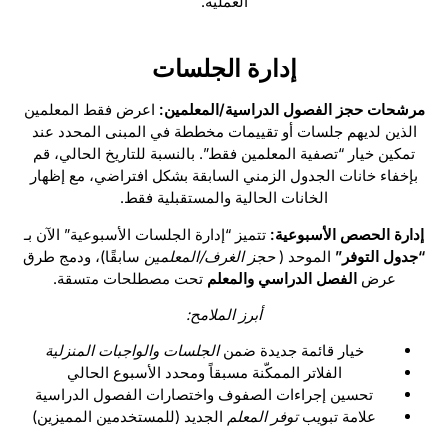
العملية.
إدارة الجلسات
مرشحات حجز الفصول الدراسية/المعلمين:
اعرض فقط المعلمين
الذين لديهم جلسات أو تقييمات مخططة في المبنى المحدد عند
تمكين خيار “تصفية المعلمين فقط”. بالنسبة للتاريخ الحالي، قم
بإخفاء خانات الجدول الزمني السابقة بشكل افتراضي، مع إظهار
الخانات الحالية والمستقبلية فقط.
إدارة الحصص الأسبوعية:
تتميز “إدارة الجلسات الأسبوعية” الآن بـ
“جدول التوفر”
الموحد (
حجز الغرف/المعلمين
سابقًا)، ودمج طرق
عرض
الفصل الدراسي
والمعلم
تحت مصطلحات متسقة.
أبرز الملامح:
خيار قائمة جديدة ضمن
الجلسات والواجبات المنزلية
الفلاتر الممكّنة مسبقاً ومحدد الأسبوع الحالي
تحسين إجراءات الصفوف واختصارات الفصول الدراسية
علامة تبويب
توفر المعلم
الجديد (للمستخدمين المميزين)