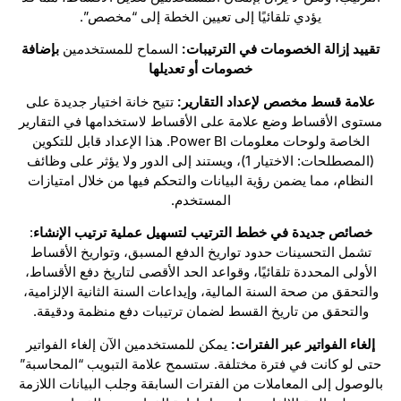
يؤدي تلقائيًا إلى تعيين الخطة إلى “مخصص”.
تقييد إزالة الخصومات في الترتيبات:
السماح للمستخدمين
بإضافة
خصومات أو تعديلها
علامة قسط مخصص لإعداد التقارير:
تتيح خانة اختيار جديدة على
مستوى الأقساط وضع علامة على الأقساط لاستخدامها في التقارير
الخاصة ولوحات معلومات Power BI. هذا الإعداد قابل للتكوين
(المصطلحات: الاختيار 1)، ويستند إلى الدور ولا يؤثر على وظائف
النظام، مما يضمن رؤية البيانات والتحكم فيها من خلال امتيازات
المستخدم.
خصائص جديدة في خطط الترتيب لتسهيل عملية ترتيب الإنشاء
:
تشمل التحسينات حدود تواريخ الدفع المسبق، وتواريخ الأقساط
الأولى المحددة تلقائيًا، وقواعد الحد الأقصى لتاريخ دفع الأقساط،
والتحقق من صحة السنة المالية، وإيداعات السنة الثانية الإلزامية،
والتحقق من تاريخ القسط لضمان ترتيبات دفع منظمة ودقيقة.
إلغاء الفواتير عبر الفترات:
يمكن للمستخدمين الآن إلغاء الفواتير
حتى لو كانت في فترة مختلفة. ستسمح علامة التبويب “المحاسبة”
بالوصول إلى المعاملات من الفترات السابقة وجلب البيانات اللازمة