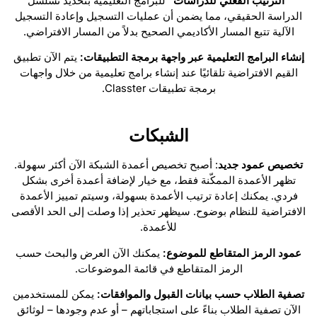
“الترتيب الفعلي للدراسات”
للبرامج التعليمية بتحديد تسلسل
الدراسة الحقيقي، مما يضمن أن عمليات التسجيل وإعادة التسجيل
الآلية تتبع المسار الأكاديمي الصحيح بدلاً من المسار الافتراضي.
إنشاء البرامج التعليمية عبر واجهة برمجة التطبيقات:
يتم الآن تطبيق
القيم الافتراضية تلقائيًا عند إنشاء برامج تعليمية من خلال واجهات
برمجة تطبيقات Classter.
الشبكات
تخصيص عمود جديد
: أصبح تخصيص أعمدة الشبكة الآن أكثر سهولة.
تظهر الأعمدة الممكّنة فقط، مع خيار لإضافة أعمدة أخرى بشكل
فردي. يمكنك إعادة ترتيب الأعمدة بسهولة، وسيتم تمييز الأعمدة
الافتراضية للنظام بوضوح. سيظهر تحذير إذا وصلت إلى الحد الأقصى
للأعمدة.
عمود الرمز المتقاطع للموضوع:
يمكنك الآن العرض والبحث حسب
الرمز المتقاطع في قائمة الموضوعات.
تصفية الطلاب حسب بيانات القبول والموافقات:
يمكن للمستخدمين
الآن تصفية الطلاب بناءً على استجاباتهم – أو عدم وجودها – لوثائق