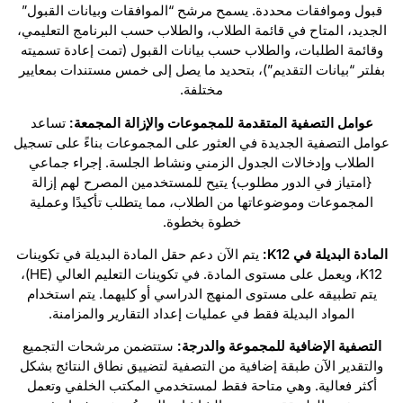
قبول وموافقات محددة. يسمح مرشح “الموافقات وبيانات القبول”
الجديد، المتاح في قائمة الطلاب، والطلاب حسب البرنامج التعليمي،
وقائمة الطلبات، والطلاب حسب بيانات القبول (تمت إعادة تسميته
بفلتر “بيانات التقديم”)، بتحديد ما يصل إلى خمس مستندات بمعايير
مختلفة.
عوامل التصفية المتقدمة للمجموعات والإزالة المجمعة:
تساعد
عوامل التصفية الجديدة في العثور على المجموعات بناءً على تسجيل
الطلاب وإدخالات الجدول الزمني ونشاط الجلسة. إجراء جماعي
{امتياز في الدور مطلوب} يتيح للمستخدمين المصرح لهم إزالة
المجموعات وموضوعاتها من الطلاب، مما يتطلب تأكيدًا وعملية
خطوة بخطوة.
المادة البديلة في K12:
يتم الآن دعم حقل المادة البديلة في تكوينات
K12، ويعمل على مستوى المادة. في تكوينات التعليم العالي (HE)،
يتم تطبيقه على مستوى المنهج الدراسي أو كليهما. يتم استخدام
المواد البديلة فقط في عمليات إعداد التقارير والمزامنة.
التصفية الإضافية للمجموعة والدرجة:
ستتضمن مرشحات التجميع
والتقدير الآن طبقة إضافية من التصفية لتضييق نطاق النتائج بشكل
أكثر فعالية. وهي متاحة فقط لمستخدمي المكتب الخلفي وتعمل