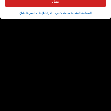
يقبل
السياسة المتعلقة بملفات تعريف الارتباط
إعلان السرية
انطباع
احصل على أفضل
محتوى لدينا في
بريدك الوارد