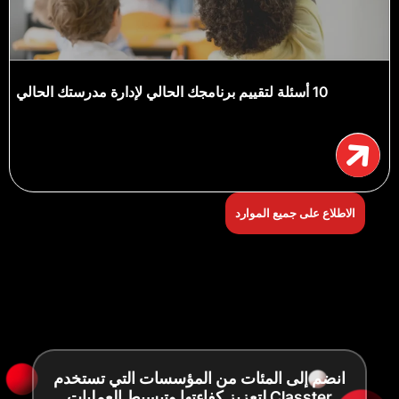
10 أسئلة لتقييم برنامجك الحالي لإدارة مدرستك الحالي
الاطلاع على جميع الموارد
انضم إلى المئات من المؤسسات التي تستخدم
Classter لتعزيز كفاءتها وتبسيط العمليات