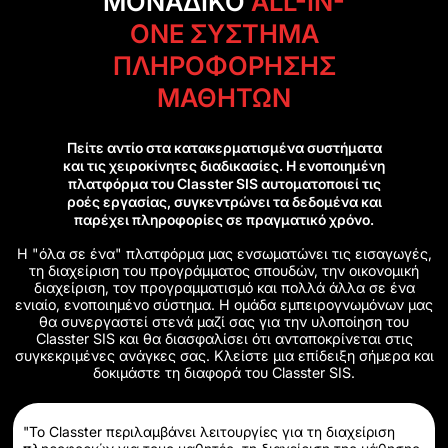
ΜΟΝΑΔΙΚΌ
ALL-IN-
ONE ΣΎΣΤΗΜΑ
ΠΛΗΡΟΦΌΡΗΣΗΣ
ΜΑΘΗΤΏΝ
Πείτε αντίο στα κατακερματισμένα συστήματα
και τις χειροκίνητες διαδικασίες. Η ενοποιημένη
πλατφόρμα του Classter SIS αυτοματοποιεί τις
ροές εργασίας, συγκεντρώνει τα δεδομένα και
παρέχει πληροφορίες σε πραγματικό χρόνο.
Η "όλα σε ένα" πλατφόρμα μας ενσωματώνει τις εισαγωγές,
τη διαχείριση του προγράμματος σπουδών, την οικονομική
διαχείριση, τον προγραμματισμό και πολλά άλλα σε ένα
ενιαίο, ενοποιημένο σύστημα. Η ομάδα εμπειρογνωμόνων μας
θα συνεργαστεί στενά μαζί σας για την υλοποίηση του
Classter SIS και θα διασφαλίσει ότι ανταποκρίνεται στις
συγκεκριμένες ανάγκες σας. Κλείστε μια επίδειξη σήμερα και
δοκιμάστε τη διαφορά του Classter SIS.
"Το Classter περιλαμβάνει λειτουργίες για τη διαχείριση