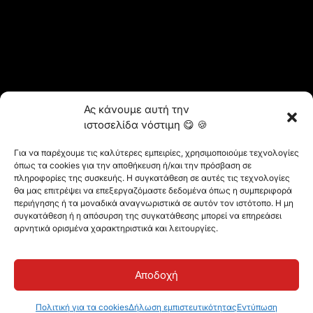
Ας κάνουμε αυτή την
ιστοσελίδα νόστιμη 😋 🍪
Για να παρέχουμε τις καλύτερες εμπειρίες, χρησιμοποιούμε τεχνολογίες
όπως τα cookies για την αποθήκευση ή/και την πρόσβαση σε
πληροφορίες της συσκευής. Η συγκατάθεση σε αυτές τις τεχνολογίες
θα μας επιτρέψει να επεξεργαζόμαστε δεδομένα όπως η συμπεριφορά
@2023 Vertitech. Όλα τα δικαιώματα διατηρούνται.
περιήγησης ή τα μοναδικά αναγνωριστικά σε αυτόν τον ιστότοπο. Η μη
συγκατάθεση ή η απόσυρση της συγκατάθεσης μπορεί να επηρεάσει
αρνητικά ορισμένα χαρακτηριστικά και λειτουργίες.
Πολιτική απορρήτου
Αποδοχή
Πολιτική για τα cookies
Δήλωση εμπιστευτικότητας
Εντύπωση