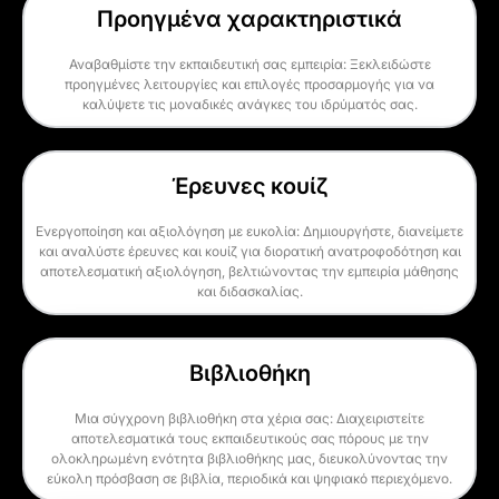
Προηγμένα χαρακτηριστικά
Αναβαθμίστε την εκπαιδευτική σας εμπειρία: Ξεκλειδώστε
προηγμένες λειτουργίες και επιλογές προσαρμογής για να
καλύψετε τις μοναδικές ανάγκες του ιδρύματός σας.
Έρευνες κουίζ
Ενεργοποίηση και αξιολόγηση με ευκολία: Δημιουργήστε, διανείμετε
και αναλύστε έρευνες και κουίζ για διορατική ανατροφοδότηση και
αποτελεσματική αξιολόγηση, βελτιώνοντας την εμπειρία μάθησης
και διδασκαλίας.
Βιβλιοθήκη
Μια σύγχρονη βιβλιοθήκη στα χέρια σας: Διαχειριστείτε
αποτελεσματικά τους εκπαιδευτικούς σας πόρους με την
ολοκληρωμένη ενότητα βιβλιοθήκης μας, διευκολύνοντας την
εύκολη πρόσβαση σε βιβλία, περιοδικά και ψηφιακό περιεχόμενο.