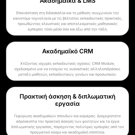
Ακαδημαϊκά & LMS
Επανάσταση στη διδασκαλία και τη μάθηση: συγχωνεύει την
καινοτόμο τεχνολογία με τις βέλτιστες εκπαιδευτικές πρακτικές,
προωθώντας ελκυστικές και αποτελεσματικές μαθησιακές
εμπειρίες τόσο μέσα όσο και έξω από την τάξη.
Ακαδημαϊκό CRM
Χτίζοντας ισχυρές εκπαιδευτικές σχέσεις: CRM Module,
σχεδιασμένο για να ενισχύει τις ουσιαστικές αλληλεπιδράσεις
μεταξύ μαθητών, εκπαιδευτικών, γονέων και προσωπικού.
Πρακτική άσκηση & διπλωματική
εργασία
Γεφύρωση ακαδημαϊκών σπουδών και καριέρας: Διαχειριστείτε
απρόσκοπτα την πρακτική άσκηση των φοιτητών και τα έργα
διπλωματικής εργασίας, παρέχοντας πολύτιμες εμπειρίες από τον
πραγματικό κόσμο και ακαδημαϊκή εποπτεία.