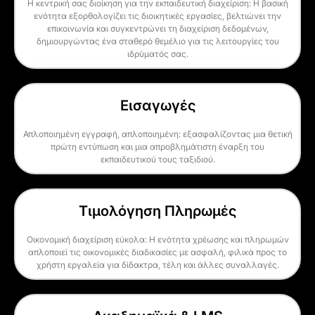
Η κεντρική σας διοίκηση για την εκπαιδευτική διαχείριση: Η βασική
ενότητα εξορθολογίζει τις διοικητικές εργασίες, βελτιώνει την
επικοινωνία και συγκεντρώνει τη διαχείριση δεδομένων,
δημιουργώντας ένα σταθερό θεμέλιο για τις λειτουργίες του
ιδρύματός σας.
Εισαγωγές
Απλοποιημένη εγγραφή, απλοποιημένη: εξασφαλίζοντας μια θετική
πρώτη εντύπωση και μια απροβλημάτιστη έναρξη του
εκπαιδευτικού τους ταξιδιού.
Τιμολόγηση Πληρωμές
Οικονομική διαχείριση εύκολα: Η ενότητα χρέωσης και πληρωμών
απλοποιεί τις οικονομικές διαδικασίες με ασφαλή, φιλικά προς το
χρήστη εργαλεία για δίδακτρα, τέλη και άλλες συναλλαγές.