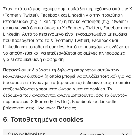
Στον ιστότοπό μας, έχουμε συμπεριλάβει περιεχόμενο από την X
(Formerly Twitter), Facebook και LinkedIn για την προώθηση
ιστοσελίδων (π.χ. "like", "pin") ή την κοινοποίηση (π.χ. "tweet")
σε κοινωνικά δίκτυα όπως το X (Formerly Twitter), Facebook και
LinkedIn. Αυτό το περιεχόμενο είναι ενσωματωμένο με κώδικα
που προέρχεται από το X (Formerly Twitter), Facebook και
LinkedIn και τοποθετεί cookies. Αυτό το περιεχόμενο ενδέχεται
να αποθηκεύει και να επεξεργάζεται ορισμένες πληροφορίες
για εξατομικευμένη διαφήμιση.
Παρακαλούμε διαβάστε τη δήλωση απορρήτου αυτών των
κοινωνικών δικτύων (η οποία μπορεί να αλλάζει τακτικά) για να
διαβάσετε τι κάνουν με τα (προσωπικά) δεδομένα σας τα οποία
επεξεργάζονται χρησιμοποιώντας αυτά τα cookies. Τα
δεδομένα που ανακτώνται ανωνυμοποιούνται όσο το δυνατόν
περισσότερο. X (Formerly Twitter), Facebook και LinkedIn
βρίσκονται στις Ηνωμένες Πολιτείες.
6. Τοποθετημένα cookies
Query Monitor
Λειτουργικά