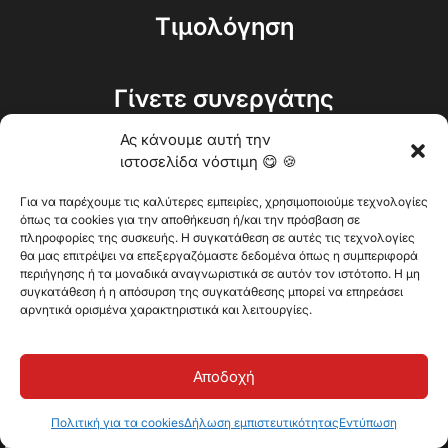
Τιμολόγηση
Γίνετε συνεργάτης
Ας κάνουμε αυτή την
ιστοσελίδα νόστιμη 😋 🍪
Λάβετε μια εξαιρετική
Για να παρέχουμε τις καλύτερες εμπειρίες, χρησιμοποιούμε τεχνολογίες
συμβουλή στα
όπως τα cookies για την αποθήκευση ή/και την πρόσβαση σε
πληροφορίες της συσκευής. Η συγκατάθεση σε αυτές τις τεχνολογίες
εισερχόμενά σας μία
θα μας επιτρέψει να επεξεργαζόμαστε δεδομένα όπως η συμπεριφορά
φορά κάθε δύο
περιήγησης ή τα μοναδικά αναγνωριστικά σε αυτόν τον ιστότοπο. Η μη
συγκατάθεση ή η απόσυρση της συγκατάθεσης μπορεί να επηρεάσει
εβδομάδες
αρνητικά ορισμένα χαρακτηριστικά και λειτουργίες.
Αποδοχή
Πολιτική για τα cookies
Δήλωση εμπιστευτικότητας
Εντύπωση