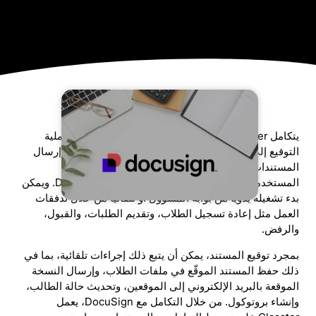
يتكامل Classter بسلاسة مع DocuSign، مما يرتقي بعملية
التوقيع إلى تجربة رقمية بالكامل. يمكّن هذا التكامل من إرسال
المستندات (مثل الاتفاقيات الخاصة) عبر الإنترنت إلى
المستخدمين النهائيين للتوقيع الإلكتروني عبر DocuSign. ويمكن
بدء تشغيله يدويًا من بوابة المسؤول أو تلقائيًا من خلال تدفقات
العمل مثل إعادة تسجيل الطلاب، وتقديم الطلبات، والقبول،
والرفض.
بمجرد توقيع المستند، يمكن أن يتبع ذلك إجراءات تلقائية، بما في
ذلك حفظ المستند الموقّع في ملفات الطلاب، وإرسال النسخة
الموقعة بالبريد الإلكتروني إلى الموقعين، وتحديث حالة الطالب،
وإنشاء بروتوكول. من خلال التكامل مع DocuSign، يعمل