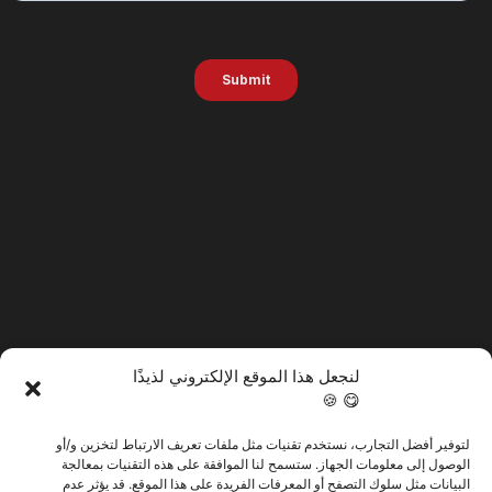
لنجعل هذا الموقع الإلكتروني لذيذًا
😋 🍪
لتوفير أفضل التجارب، نستخدم تقنيات مثل ملفات تعريف الارتباط لتخزين و/أو
@2025 فيرتيتك. كل الحقوق محفوظة.
الوصول إلى معلومات الجهاز. ستسمح لنا الموافقة على هذه التقنيات بمعالجة
البيانات مثل سلوك التصفح أو المعرفات الفريدة على هذا الموقع. قد يؤثر عدم