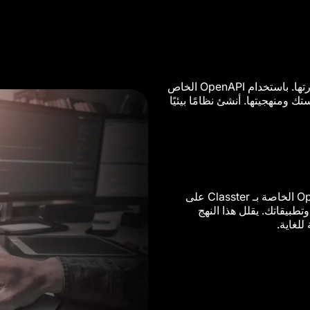
كل مؤسسة تعليمية فريدة من نوعها، وكذلك يجب أن يكون نظام إدارتها. باستخدام OpenAPI الخاص
ستك ومنهجيتها. أنشئ نظامًا بيئيًا
يمكن أن تكون إدارة أنظمة متعددة مهمة شاقة. تعمل واجهة OpenAPI الخاصة بـ Classter على
طبيقاتك. يقلل هذا النهج
للغاية.