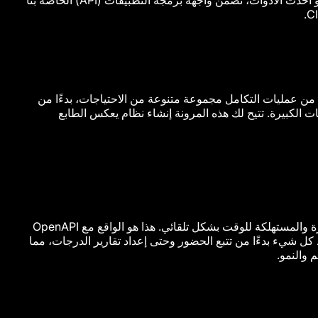
سواء كنت تستخدم برامج قديمة أو أحدث الأدوات، تضمن واجهة برمجة التطبيقات (API) الخاصة بنا
ة من عمليات التكامل مجموعة متنوعة من الاحتياجات، بدءًا من
ت الكبيرة. تتيح لك هذه المرونة إنشاء نظام يعكس الطابع
تخيل عالماً تتم فيه المهام المتكررة والمستهلكة للوقت بشكل تلقائي. هذا هو الواقع مع OpenAPI
. يمكنك تبسيط كل شيء بدءًا من تتبع الحضور وحتى إعداد تقارير الدرجات، مما
يم والنمو.