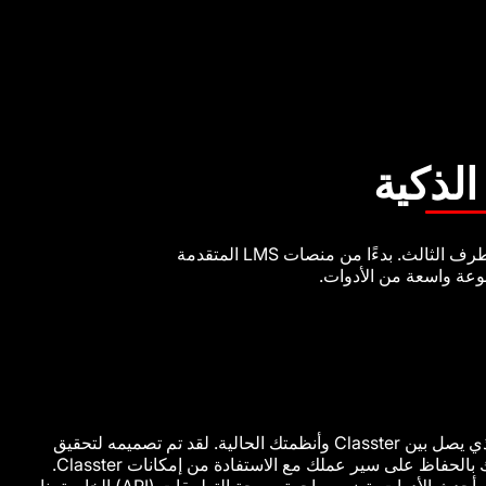
الذكية
تعد OpenAPI الخاصة بـ Classter بوابة قوية وقابلة للتطوير تربط وظائف Classter الأساسية بعالم من تطبيقات الطرف الثالث. بدءًا من منصات LMS المتقدمة
OpenAPI الخاص بنا هو الجسر الذي يصل بين Classter وأنظمتك الحالية. لقد تم تصميمه لتحقيق
تكامل سلس وسهل، مما يسمح لك بالحفاظ على سير عملك مع الاستفادة من إمكانات Classter.