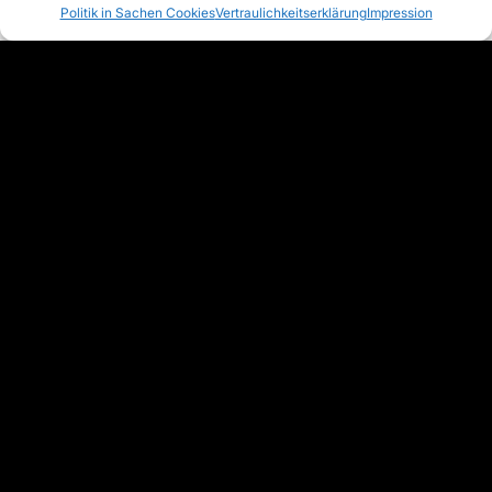
Politik in Sachen Cookies
Vertraulichkeitserklärung
Impression
Häufig gestellte Fragen
Wie viel kostet die offene API von Classter?
Die Open API-Preise von Classter sind auf die besonderen
Bedürfnisse von Bildungseinrichtungen zugeschnitten. Für
genaue Preisangaben wenden Sie sich bitte an unser
Vertriebsteam, um ein individuelles Angebot zu erhalten.