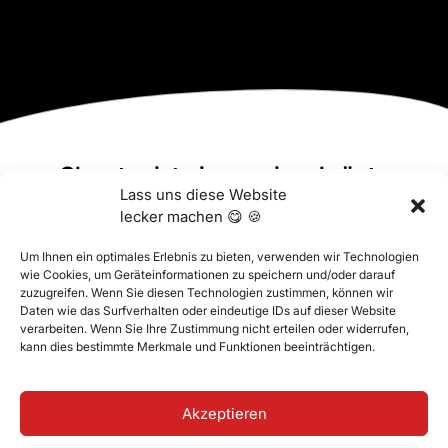
Classter ist eine preisgekrönte
Software und ein führendes
Lass uns diese Website
Unternehmen in der Edtech-
lecker machen 😋 🍪
Revolution
Um Ihnen ein optimales Erlebnis zu bieten, verwenden wir Technologien
wie Cookies, um Geräteinformationen zu speichern und/oder darauf
zuzugreifen. Wenn Sie diesen Technologien zustimmen, können wir
Daten wie das Surfverhalten oder eindeutige IDs auf dieser Website
verarbeiten. Wenn Sie Ihre Zustimmung nicht erteilen oder widerrufen,
kann dies bestimmte Merkmale und Funktionen beeinträchtigen.
Akzeptieren