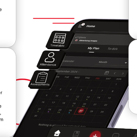
e
r
e
,
em