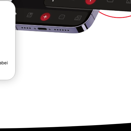
,
abei