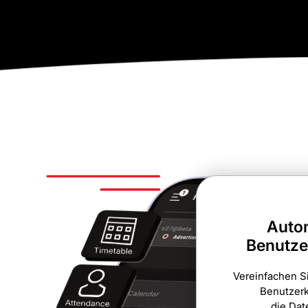
Autom
Benutze
Vereinfachen S
Benutzer
die Dat