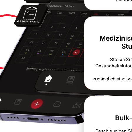
Medizinis
St
Stellen Si
Gesundheitsinfor
zugänglich sind, w
Bulk
Beschleunigen S