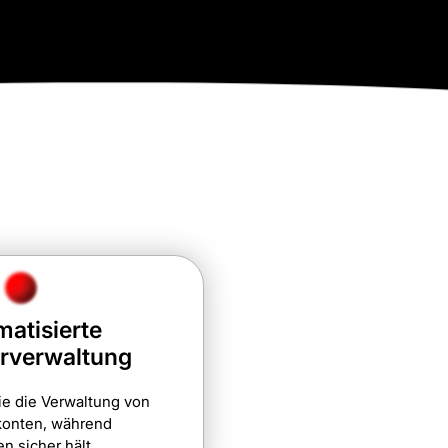
atisierte
rverwaltung
ie die Verwaltung von
konten, während
en sicher hält.