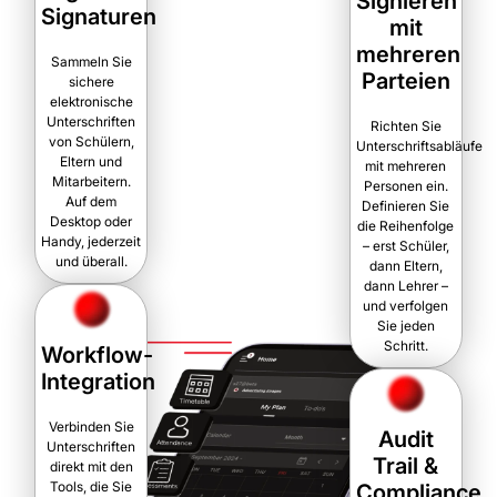
Signieren
Signaturen
mit
mehreren
Sammeln Sie
Parteien
sichere
elektronische
Unterschriften
Richten Sie
von Schülern,
Unterschriftsabläufe
Eltern und
mit mehreren
Mitarbeitern.
Personen ein.
Auf dem
Definieren Sie
Desktop oder
die Reihenfolge
Handy, jederzeit
– erst Schüler,
und überall.
dann Eltern,
dann Lehrer –
und verfolgen
Sie jeden
Schritt.
Workflow-
Integration
Verbinden Sie
Audit
Unterschriften
Trail &
direkt mit den
Tools, die Sie
Compliance