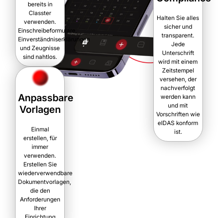
bereits in
Classter
Halten Sie alles
verwenden.
sicher und
Einschreibeformulare,
transparent.
Einverständniserklärungen
Jede
und Zeugnisse
Unterschrift
sind nahtlos.
wird mit einem
Zeitstempel
versehen, der
nachverfolgt
Anpassbare
werden kann
und mit
Vorlagen
Vorschriften wie
eIDAS konform
Einmal
ist.
erstellen, für
immer
verwenden.
Erstellen Sie
wiederverwendbare
Dokumentvorlagen,
die den
Anforderungen
Ihrer
Einrichtung