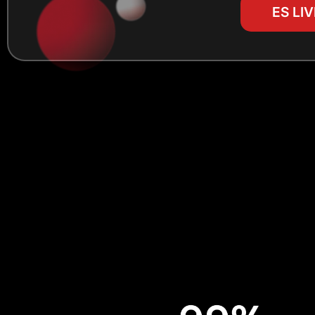
ES LI