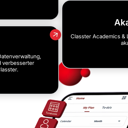
Ak
Classter Academics & L
ak
 Datenverwaltung,
d verbesserter
asster.