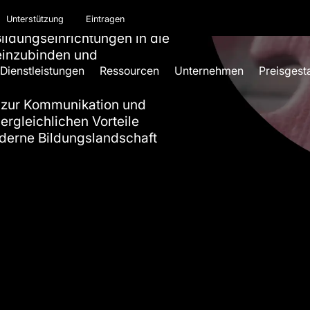
ie jeden Aspekt des
Unterstützung
Eintragen
ildungseinrichtungen in die
 einzubinden und
Dienstleistungen
Ressourcen
Unternehmen
Preisgest
 zur Kommunikation und
rgleichlichen Vorteile
oderne Bildungslandschaft