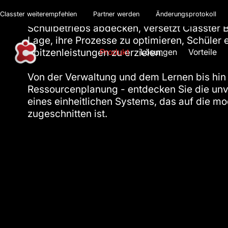
Mit einer Reihe von integrierten Modulen, d
Classter weiterempfehlen
Partner werden
Änderungsprotokoll
Schulbetriebs abdecken, versetzt Classter B
Lage, ihre Prozesse zu optimieren, Schüler
Spitzenleistungen zu erzielen.
Produkt
Lösungen
Vorteile
Von der Verwaltung und dem Lernen bis hin
Ressourcenplanung - entdecken Sie die unve
eines einheitlichen Systems, das auf die m
zugeschnitten ist.