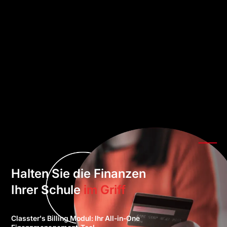
Halten Sie die Finanzen
Ihrer Schule
im Griff
Classter's Billing Modul: Ihr All-in-One