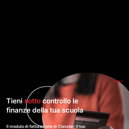
Tieni
sotto
controllo le
finanze della tua scuola
Il modulo di fatturazione di Classter: Il tuo