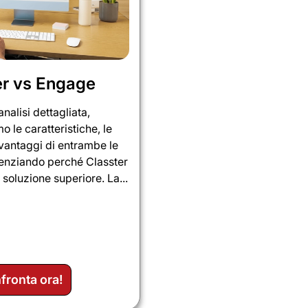
er vs Engage
analisi dettagliata,
 le caratteristiche, le
i vantaggi di entrambe le
denziando perché Classter
 soluzione superiore. La...
fronta ora!