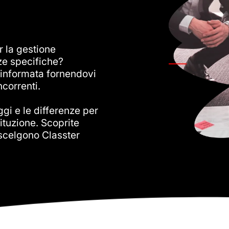
r la gestione
nze specifiche?
 informata fornendovi
ncorrenti.
ggi e le differenze per
tituzione. Scoprite
a scelgono Classter