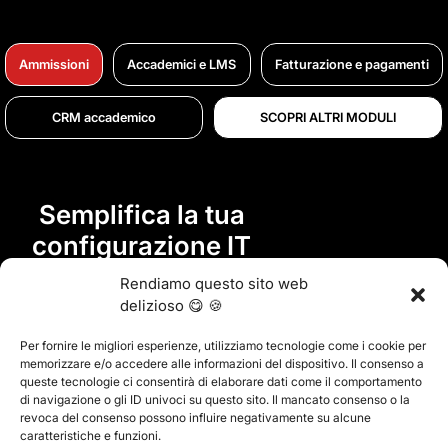
Ammissioni
Accademici e LMS
Fatturazione e pagamenti
CRM accademico
SCOPRI ALTRI MODULI
Semplifica la tua
configurazione IT
con Classter.
Rendiamo questo sito web
delizioso 😋 🍪
Dite addio ai sistemi frammentati e date il benvenuto a
Per fornire le migliori esperienze, utilizziamo tecnologie come i cookie per
una piattaforma unificata che combina cinque strumenti
memorizzare e/o accedere alle informazioni del dispositivo. Il consenso a
diversi in un'unica esperienza senza soluzione di
queste tecnologie ci consentirà di elaborare dati come il comportamento
continuità.
di navigazione o gli ID univoci su questo sito. Il mancato consenso o la
revoca del consenso possono influire negativamente su alcune
caratteristiche e funzioni.
AMMISSIONI