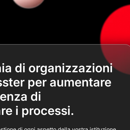
aia di organizzazioni
sster per aumentare
cienza di
re i processi.
tione di ogni aspetto della vostra istituzione