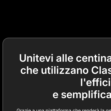
Unitevi alle centin
che utilizzano Cla
l'effi
e semplifica
Grazie a una piattaforma che renderà la ges