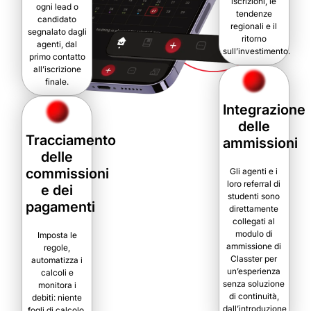
iscrizioni, le
ogni lead o
tendenze
candidato
regionali e il
segnalato dagli
ritorno
agenti, dal
sull’investimento.
primo contatto
all’iscrizione
finale.
Integrazione
delle
Tracciamento
ammissioni
delle
commissioni
Gli agenti e i
loro referral di
e dei
studenti sono
pagamenti
direttamente
collegati al
modulo di
Imposta le
ammissione di
regole,
Classter per
automatizza i
un’esperienza
calcoli e
senza soluzione
monitora i
di continuità,
debiti: niente
dall’introduzione
fogli di calcolo,