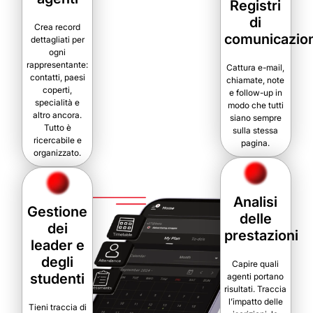
Registri
di
Crea record
comunicazio
dettagliati per
ogni
rappresentante:
Cattura e-mail,
contatti, paesi
chiamate, note
coperti,
e follow-up in
specialità e
modo che tutti
altro ancora.
siano sempre
Tutto è
sulla stessa
ricercabile e
pagina.
organizzato.
Analisi
Gestione
delle
dei
prestazioni
leader e
degli
Capire quali
studenti
agenti portano
risultati. Traccia
l’impatto delle
Tieni traccia di