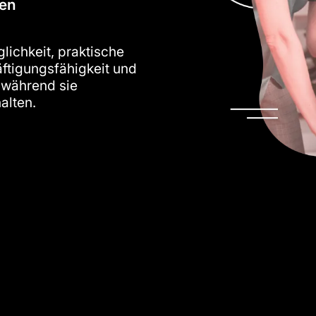
ten
lichkeit, praktische
ftigungsfähigkeit und
 während sie
halten.