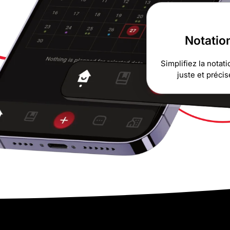
Notatio
Simplifiez la notat
juste et précis