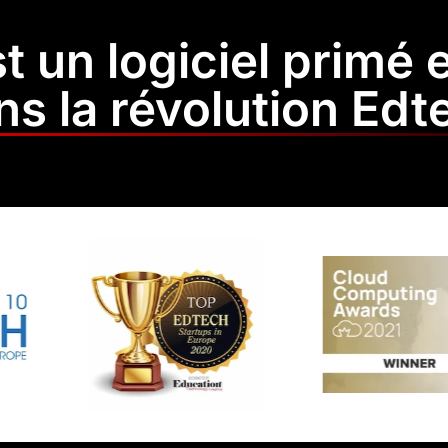
t un logiciel primé 
ns la révolution Edt