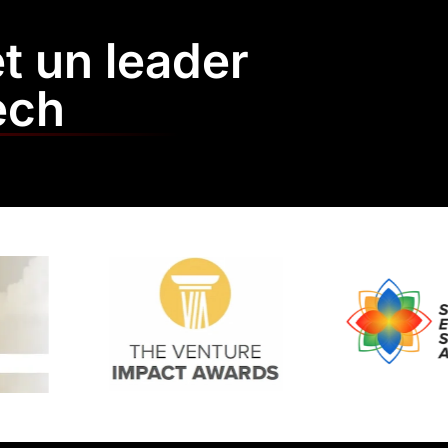
et un leader
ech