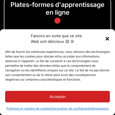
Plates-formes d'apprentissage
en ligne
Fournir des options d'apprentissage en ligne dynamiques
Faisons en sorte que ce site
pour plus de flexibilité et d'accessibilité.
Web soit délicieux 😋 🍪
Afin de fournir les meilleures expériences, nous utilisons des technologies
telles que les cookies pour stocker et/ou accéder aux informations
Gestion de
relatives à l'appareil. Le fait de consentir à ces technologies nous
permettra de traiter des données telles que le comportement de
l'accréditation
navigation ou les identifiants uniques sur ce site. Le fait de ne pas donner
son consentement ou de le retirer peut avoir des conséquences
négatives sur certaines caractéristiques et fonctions.
Maintenir et gérer les normes d'accréditation afin de
préserver l'intégrité et la qualité de l'enseignement.
Accepter
Politique en matière de cookies
Déclaration de confidentialité
Impression