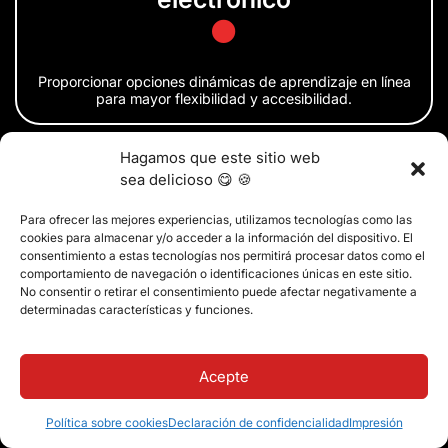
Proporcionar opciones dinámicas de aprendizaje en línea
para mayor flexibilidad y accesibilidad.
Hagamos que este sitio web
sea delicioso 😋 🍪
Gestión de la
acreditación
Para ofrecer las mejores experiencias, utilizamos tecnologías como las
cookies para almacenar y/o acceder a la información del dispositivo. El
consentimiento a estas tecnologías nos permitirá procesar datos como el
comportamiento de navegación o identificaciones únicas en este sitio.
No consentir o retirar el consentimiento puede afectar negativamente a
Mantener y gestionar las normas de acreditación para
determinadas características y funciones.
preservar la integridad y la calidad de la educación.
Acepte
Política sobre cookies
Declaración de confidencialidad
Impresión