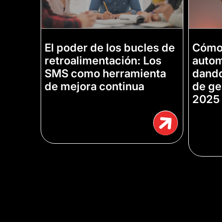
El poder de los bucles de
Cómo 
retroalimentación: Los
autom
SMS como herramienta
dando
de mejora continua
de ge
2025