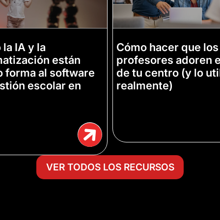
la IA y la
Cómo hacer que los
atización están
profesores adoren e
 forma al software
de tu centro (y lo ut
stión escolar en
realmente)
VER TODOS LOS RECURSOS