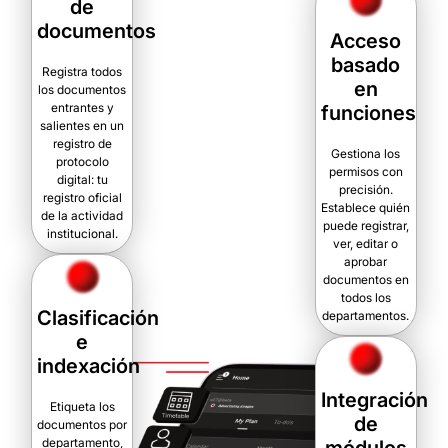
de
documentos
Acceso
basado
Registra todos
en
los documentos
entrantes y
funciones
salientes en un
registro de
Gestiona los
protocolo
permisos con
digital: tu
precisión.
registro oficial
Establece quién
de la actividad
puede registrar,
institucional.
ver, editar o
aprobar
documentos en
todos los
Clasificación
departamentos.
e
indexación
Integración
Etiqueta los
de
documentos por
departamento,