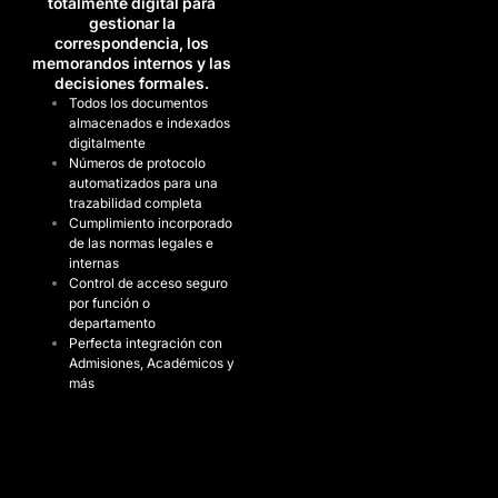
totalmente digital para
gestionar la
correspondencia, los
memorandos internos y las
decisiones formales.
Todos los documentos
almacenados e indexados
digitalmente
Números de protocolo
automatizados para una
trazabilidad completa
Cumplimiento incorporado
de las normas legales e
internas
Control de acceso seguro
por función o
departamento
Perfecta integración con
Admisiones, Académicos y
más