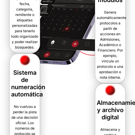
módulos
fecha,
categoría,
Genera
remitente o
automáticamente
etiquetas
protocolos a
personalizadas
partir de
para tenerlo
acciones en
todo organizado
Admisiones,
y poder realizar
Académico o
búsquedas.
Financiero. Por
ejemplo,
vincula un
protocolo a una
Sistema
aprobación o
nota interna.
de
numeración
automática
Almacenamie
No vuelvas a
y archivo
perder la pista
digital
de una decisión
oficial. Los
números de
Almacena y
protocolo se
archiva