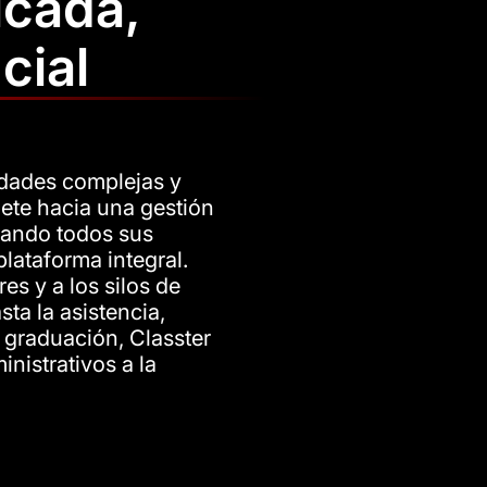
icada,
cial
tidades complejas y
llete hacia una gestión
onando todos sus
lataforma integral.
es y a los silos de
ta la asistencia,
a graduación, Classter
nistrativos a la