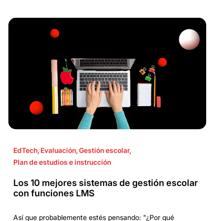
EdTech
,
Evaluación
,
Gestión escolar
,
Plan de estudios e instrucción
Los 10 mejores sistemas de gestión escolar
con funciones LMS
Así que probablemente estés pensando: "¿Por qué