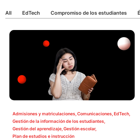
All
EdTech
Compromiso de los estudiantes
É
Admisiones y matriculaciones
,
Comunicaciones
,
EdTech
,
Gestión de la información de los estudiantes
,
Gestión del aprendizaje
,
Gestión escolar
,
Plan de estudios e instrucción