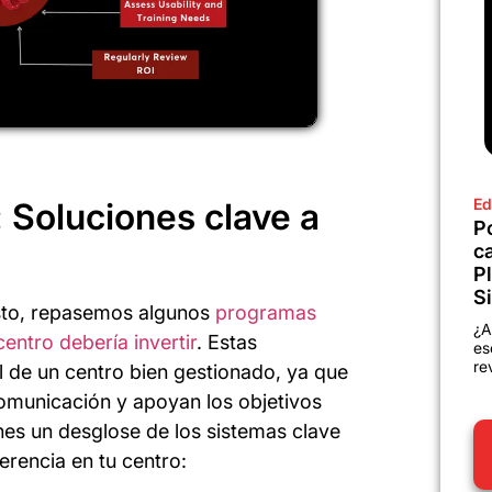
Ed
 Soluciones clave a
P
c
P
Si
esto, repasemos algunos
programas
¿A
centro debería invertir
. Estas
es
re
l de un centro bien gestionado, ya que
comunicación y apoyan los objetivos
enes un desglose de los sistemas clave
rencia en tu centro: