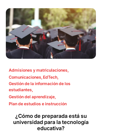
Admisiones y matriculaciones
,
Comunicaciones
,
EdTech
,
Gestión de la información de los
estudiantes
,
Gestión del aprendizaje
,
Plan de estudios e instrucción
¿Cómo de preparada está su
universidad para la tecnología
educativa?