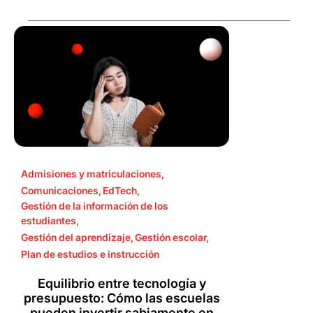
Admisiones y matriculaciones
,
Comunicaciones
,
EdTech
,
Gestión de la información de los
estudiantes
,
Gestión del aprendizaje
,
Gestión escolar
,
Plan de estudios e instrucción
Equilibrio entre tecnología y
presupuesto: Cómo las escuelas
pueden invertir sabiamente en