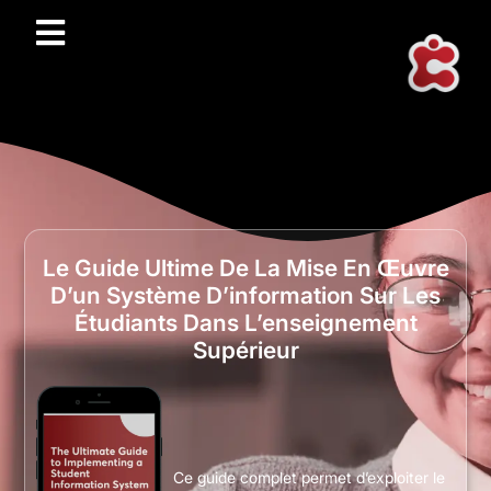
Le Guide Ultime De La Mise En Œuvre
D’un Système D’information Sur Les
Étudiants Dans L’enseignement
Supérieur
Ce guide complet permet d’exploiter le