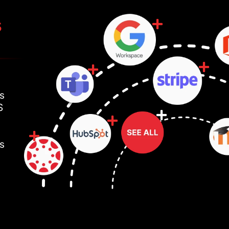
s
ls
S
ls