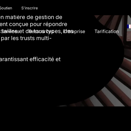
Soutien
S'inscrire
 en matière de gestion de
ment conçue pour répondre
 tailles et de tous types, des
Services
Ressources
Entreprise
Tarification
par les trusts multi-
rantissant efficacité et