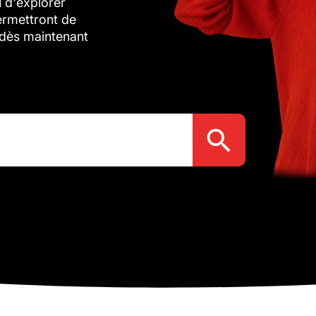
u d'explorer
ermettront de
z dès maintenant
Search Button