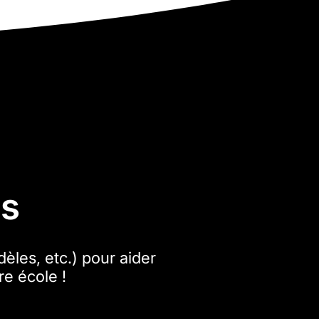
es
èles, etc.) pour aider
re école !