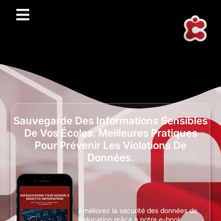
Sauvegarde Des Informations Sensibles
De Vos Écoles. Meilleures Pratiques
Pour Prévenir Les Violations De
Données.
Améliorez la sécurité des données de
l’éducation grâce à notre e-book