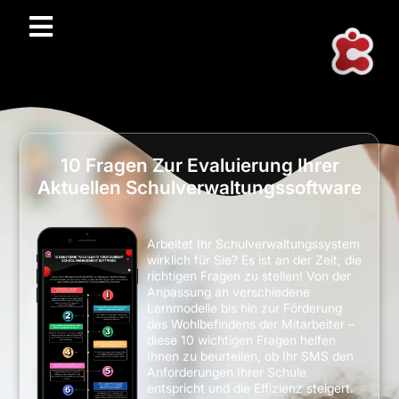
10 Fragen Zur Evaluierung Ihrer
Aktuellen Schulverwaltungssoftware
Arbeitet Ihr Schulverwaltungssystem
wirklich für Sie? Es ist an der Zeit, die
richtigen Fragen zu stellen! Von der
Anpassung an verschiedene
Lernmodelle bis hin zur Förderung
des Wohlbefindens der Mitarbeiter –
diese 10 wichtigen Fragen helfen
Ihnen zu beurteilen, ob Ihr SMS den
Anforderungen Ihrer Schule
entspricht und die Effizienz steigert.