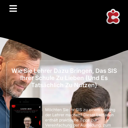
Wie Sie Lehrer Dazu Bringen, Das SIS
Ihrer Schule Zu Lieben (und Es
Tatsächlich Zu Nutzen)
Möchten Sie Ihr SIS zu einem Liebling
der Lehrer machen? Dieser Leitfaden
enthält praktische Tipps zur
Vereinfachung der Ausbildung, zum