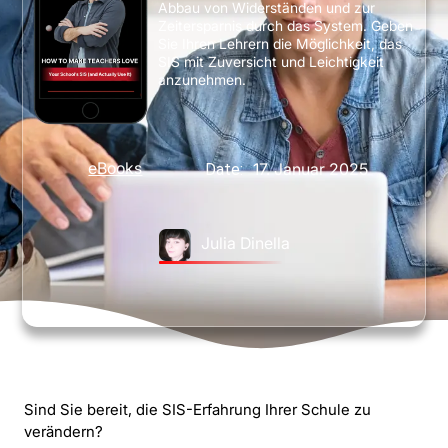
Abbau von Widerständen und zur
Zeitersparnis durch das System. Geben
Sie Ihren Lehrern die Möglichkeit, das
SIS mit Zuversicht und Leichtigkeit
anzunehmen.
eBooks
17. Januar 2025
Date:
Julia Dinella
Sind Sie bereit, die SIS-Erfahrung Ihrer Schule zu
verändern?