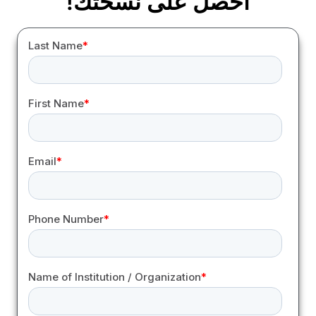
احصل على نسختك!