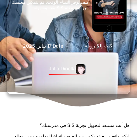
كيف يوفر النظام الوقت. قم بتمكين معلميك
من تبني نظام SIS بثقة وسهولة.
كتب إلكترونية
17 يناير، 2025
Date:
Julia Dinella
هل أنت مستعد لتحويل تجربة SIS في مدرستك؟
لنكن واقعيين – قد يكون من الصعب إقناع المعلمين بتبني نظام