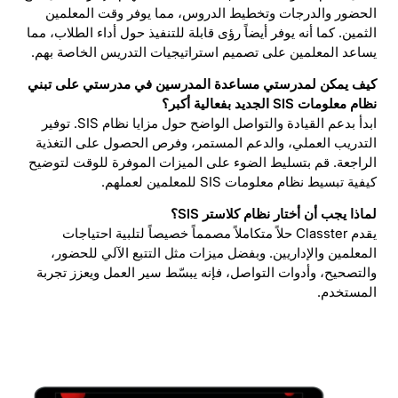
الحضور والدرجات وتخطيط الدروس، مما يوفر وقت المعلمين
الثمين. كما أنه يوفر أيضاً رؤى قابلة للتنفيذ حول أداء الطلاب، مما
يساعد المعلمين على تصميم استراتيجيات التدريس الخاصة بهم.
كيف يمكن لمدرستي مساعدة المدرسين في مدرستي على تبني
نظام معلومات SIS الجديد بفعالية أكبر؟
ابدأ بدعم القيادة والتواصل الواضح حول مزايا نظام SIS. توفير
التدريب العملي، والدعم المستمر، وفرص الحصول على التغذية
الراجعة. قم بتسليط الضوء على الميزات الموفرة للوقت لتوضيح
كيفية تبسيط نظام معلومات SIS للمعلمين لعملهم.
لماذا يجب أن أختار نظام كلاستر SIS؟
يقدم Classter حلاً متكاملاً مصمماً خصيصاً لتلبية احتياجات
المعلمين والإداريين. وبفضل ميزات مثل التتبع الآلي للحضور،
والتصحيح، وأدوات التواصل، فإنه يبسّط سير العمل ويعزز تجربة
المستخدم.