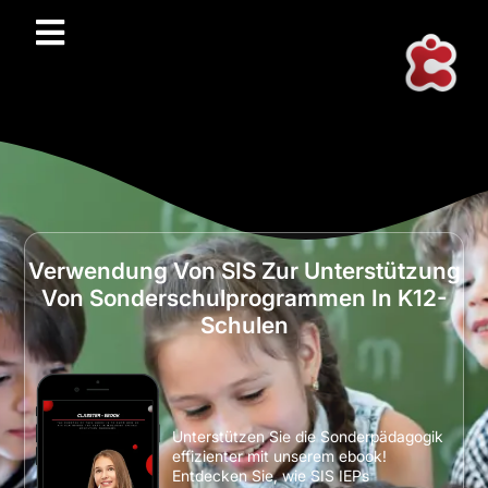
Verwendung Von SIS Zur Unterstützung
Von Sonderschulprogrammen In K12-
Schulen
Unterstützen Sie die Sonderpädagogik
effizienter mit unserem ebook!
Entdecken Sie, wie SIS IEPs