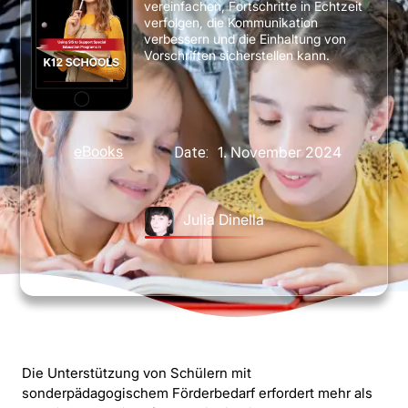
vereinfachen, Fortschritte in Echtzeit
verfolgen, die Kommunikation
verbessern und die Einhaltung von
Vorschriften sicherstellen kann.
eBooks
1. November 2024
Date:
Julia Dinella
Die Unterstützung von Schülern mit
sonderpädagogischem Förderbedarf erfordert mehr als