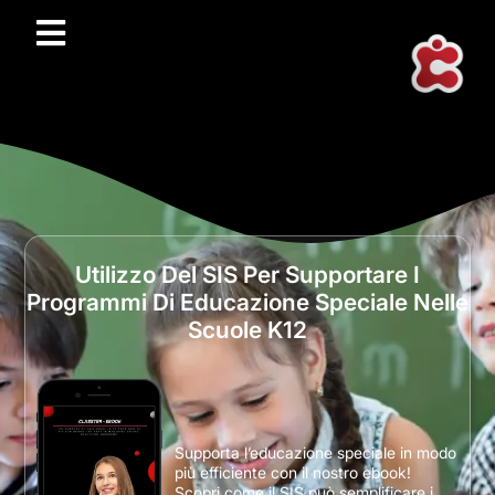
Utilizzo Del SIS Per Supportare I
Programmi Di Educazione Speciale Nelle
Scuole K12
Supporta l’educazione speciale in modo
più efficiente con il nostro ebook!
Scopri come il SIS può semplificare i