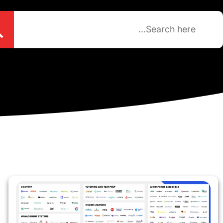
tton
Searc
for