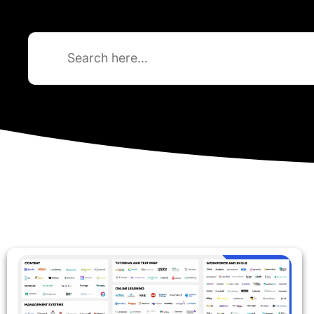
Search
for: