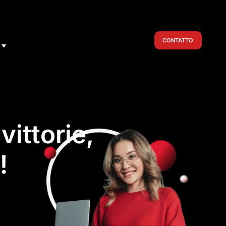
CONTATTO
vittorie,
!