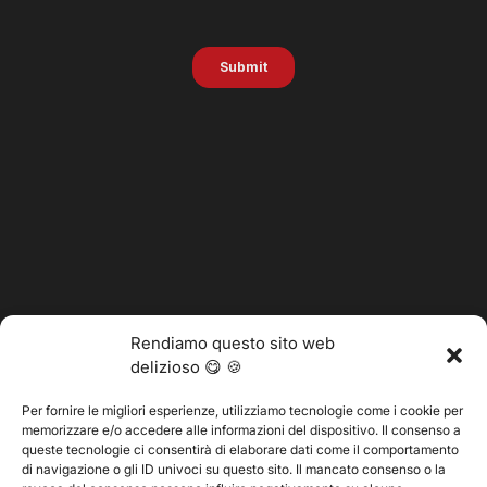
Rendiamo questo sito web
delizioso 😋 🍪
Per fornire le migliori esperienze, utilizziamo tecnologie come i cookie per
memorizzare e/o accedere alle informazioni del dispositivo. Il consenso a
@2025 Vertitech. Tutti i diritti riservati.
queste tecnologie ci consentirà di elaborare dati come il comportamento
di navigazione o gli ID univoci su questo sito. Il mancato consenso o la