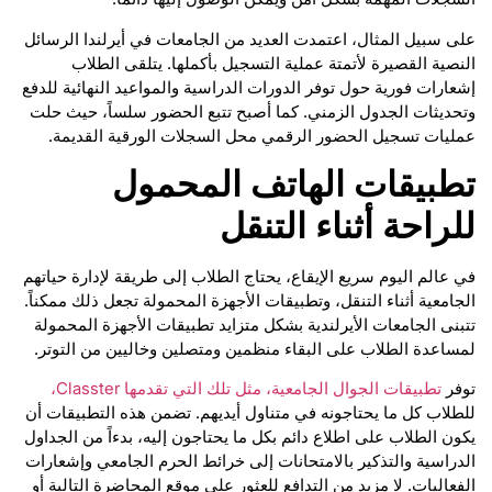
على سبيل المثال، اعتمدت العديد من الجامعات في أيرلندا الرسائل
النصية القصيرة لأتمتة عملية التسجيل بأكملها. يتلقى الطلاب
إشعارات فورية حول توفر الدورات الدراسية والمواعيد النهائية للدفع
وتحديثات الجدول الزمني. كما أصبح تتبع الحضور سلساً، حيث حلت
عمليات تسجيل الحضور الرقمي محل السجلات الورقية القديمة.
تطبيقات الهاتف المحمول
للراحة أثناء التنقل
في عالم اليوم سريع الإيقاع، يحتاج الطلاب إلى طريقة لإدارة حياتهم
الجامعية أثناء التنقل، وتطبيقات الأجهزة المحمولة تجعل ذلك ممكناً.
تتبنى الجامعات الأيرلندية بشكل متزايد تطبيقات الأجهزة المحمولة
لمساعدة الطلاب على البقاء منظمين ومتصلين وخاليين من التوتر.
توفر
تطبيقات الجوال الجامعية، مثل تلك التي تقدمها Classter،
للطلاب كل ما يحتاجونه في متناول أيديهم. تضمن هذه التطبيقات أن
يكون الطلاب على اطلاع دائم بكل ما يحتاجون إليه، بدءاً من الجداول
الدراسية والتذكير بالامتحانات إلى خرائط الحرم الجامعي وإشعارات
الفعاليات. لا مزيد من التدافع للعثور على موقع المحاضرة التالية أو