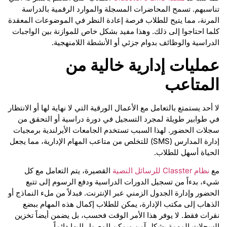
تناسبهم. تسمح المحاضرات المسجلة والموارد الرقمية بالدراسة
المرنة، مما يتيح للطلاب فرصة إعادة النظر في الموضوعات المعقدة
كلما احتاجوا إلى ذلك. وهذا مفيد بشكل خاص للموازنة بين الواجبات
الدراسية والوظائف بدوام جزئي أو الأنشطة اللامنهجية.
عمليات إدارية خالية من
المتاعب
لا أحد يستمتع بالتعامل مع الأعمال الورقية التي لا نهاية لها أو الانتظار
في طوابير طويلة لمجرد التسجيل في دورة دراسية أو التحقق من
سجلات الحضور. لهذا السبب تستخدم الجامعات الأيرلندية برمجيات
إدارة المدارس (SMS) للتخلص من متاعب المهام الإدارية، مما يجعل
الحياة أسهل للطلاب.
مع
نظام Classter للرسائل النصية
القصيرة، يتم التعامل مع كل
شيء، بدءاً من تسجيل الدورات الدراسية ودفع الرسوم إلى تتبع
الحضور وإدارة الجدول الزمني عبر الإنترنت. فبدلاً من ملء النماذج أو
الذهاب إلى مكتب الإدارة، يمكن للطلاب إكمال هذه المهام ببضع
نقرات فقط. لا يوفر هذا الأمر الوقت فحسب، بل يضمن أيضاً تخزين
السجلات المهمة بشكل آمن ويمكن الوصول إليها دائماً.