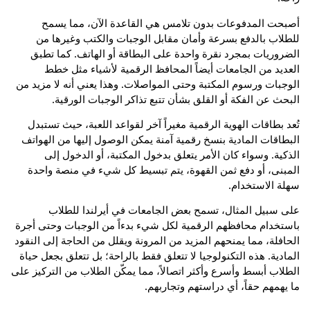
أصبحت المدفوعات بدون تلامس هي القاعدة الآن، مما يسمح
للطلاب بالدفع بسرعة وأمان مقابل الوجبات والكتب وغيرها من
الضروريات بمجرد نقرة واحدة على البطاقة أو الهاتف. كما تطبق
العديد من الجامعات أيضاً المحافظ الرقمية لأشياء مثل خطط
الوجبات ورسوم المكتبة وحتى المواصلات. وهذا يعني أنه لا مزيد من
البحث عن الفكة أو القلق بشأن تتبع تذاكر الوجبات الورقية.
تُعد بطاقات الهوية الرقمية مغيراً آخر لقواعد اللعبة، حيث تستبدل
البطاقات المادية بنسخ رقمية آمنة يمكن الوصول إليها من الهواتف
الذكية. وسواء كان الأمر يتعلق بدخول المكتبة، أو الدخول إلى
المبنى، أو دفع ثمن القهوة، يتم تبسيط كل شيء في منصة واحدة
سهلة الاستخدام.
على سبيل المثال، تسمح بعض الجامعات في أيرلندا للطلاب
باستخدام محافظهم الرقمية لكل شيء بدءاً من الوجبات وحتى أجرة
الحافلة، مما يمنحهم المزيد من المرونة ويقلل من الحاجة إلى النقود
المادية. هذه التكنولوجيا لا تتعلق فقط بالراحة؛ بل تتعلق بجعل حياة
الطلاب أبسط وأسرع وأكثر اتصالاً، مما يمكّن الطلاب من التركيز على
ما يهمهم حقاً، أي دراستهم وتجاربهم.