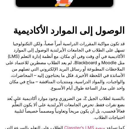
الوصول إلى الموارد الأكاديمية
قد تكون مواكبة المقررات الدراسية أمراً صعباً، ولكن التكنولوجيا
تسهل على الطلاب في الجامعات الأيرلندية الوصول إلى الموارد
الأكاديمية في أي وقت وفي أي مكان. مع أنظمة إدارة التعلم (LMS)
مثل Moodle و Blackboard، لم يعد الطلاب مضطرين للاعتماد على
الملاحظات المطبوعة أو رسائل البريد الإلكتروني التي تصلهم من
الأساتذة في اللحظة الأخيرة. فكل ما يحتاجون إليه – المحاضرات،
والواجبات، والمواد الدراسية، ومنتديات المناقشة – متاح في مكان
واحد على مدار الساعة طوال أيام الأسبوع.
بالنسبة لطلاب الجيل Z، من الضروري وجود موارد أكاديمية على بُعد
بضع نقرات فقط. تحرص الجامعات الأيرلندية على ألا يكون التعلُّم
فعالاً فحسب، بل أن يكون مريحاً وتعاونياً ومصمماً خصيصاً لتلبية
احتياجات الطلاب.
كما تساعد
منصة Classter’s LMS
الطلاب على التعلم بالسرعة التي