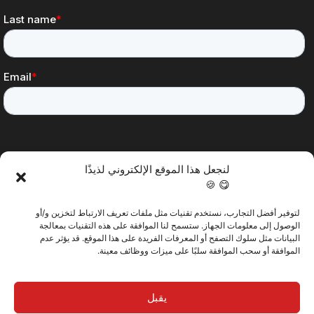
لنجعل هذا الموقع الإلكتروني لذيذًا
😋 🍪
لتوفير أفضل التجارب، نستخدم تقنيات مثل ملفات تعريف الارتباط لتخزين و/أو
@2025 فيرتيتك. كل الحقوق محفوظة.
الوصول إلى معلومات الجهاز. ستسمح لنا الموافقة على هذه التقنيات بمعالجة
البيانات مثل سلوك التصفح أو المعرفات الفريدة على هذا الموقع. قد يؤثر عدم
الموافقة أو سحب الموافقة سلبًا على ميزات ووظائف معينة.
سياسة الخصوصية
يقبل