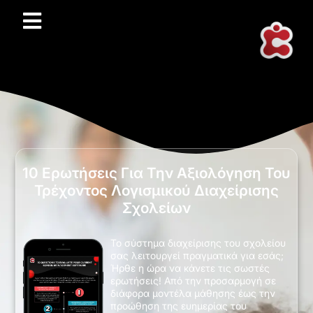
10 Ερωτήσεις Για Την Αξιολόγηση Του
Τρέχοντος Λογισμικού Διαχείρισης
Σχολείων
Το σύστημα διαχείρισης του σχολείου
σας λειτουργεί πραγματικά για εσάς;
Ήρθε η ώρα να κάνετε τις σωστές
ερωτήσεις! Από την προσαρμογή σε
διάφορα μοντέλα μάθησης έως την
προώθηση της ευημερίας του