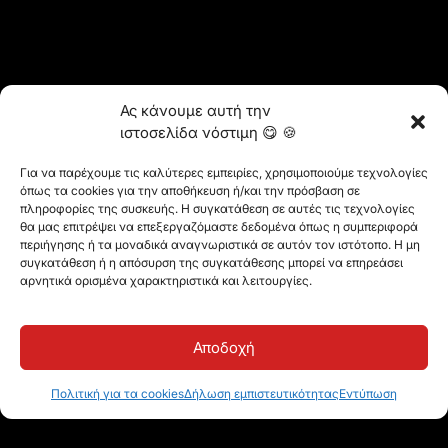
Ας κάνουμε αυτή την
ιστοσελίδα νόστιμη 😋 🍪
98%
Βαθμολογία
ικανοποίησης
Για να παρέχουμε τις καλύτερες εμπειρίες, χρησιμοποιούμε τεχνολογίες
όπως τα cookies για την αποθήκευση ή/και την πρόσβαση σε
χρηστών
πληροφορίες της συσκευής. Η συγκατάθεση σε αυτές τις τεχνολογίες
θα μας επιτρέψει να επεξεργαζόμαστε δεδομένα όπως η συμπεριφορά
περιήγησης ή τα μοναδικά αναγνωριστικά σε αυτόν τον ιστότοπο. Η μη
συγκατάθεση ή η απόσυρση της συγκατάθεσης μπορεί να επηρεάσει
αρνητικά ορισμένα χαρακτηριστικά και λειτουργίες.
Αποδοχή
Πολιτική για τα cookies
Δήλωση εμπιστευτικότητας
Εντύπωση