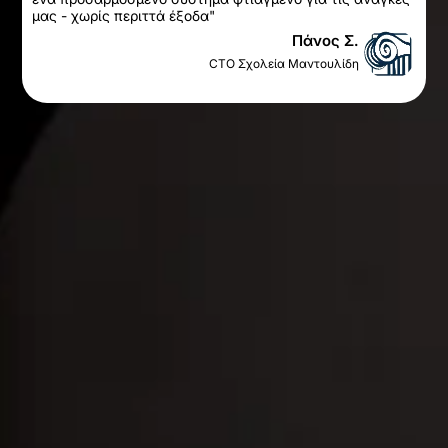
μας - χωρίς περιττά έξοδα"
Πάνος Σ.
CTO Σχολεία Μαντουλίδη