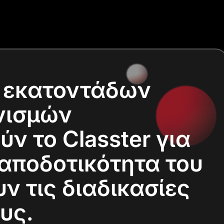
ς εκατοντάδων
νισμών
ν το Classter για
αποδοτικότητα του
ν τις διαδικασίες
υς.