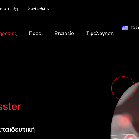
ποστήριξη
Συνδεθείτε
Ελλ
ηρεσίες
Πόροι
Εταιρεία
Τιμολόγηση
sster
κπαιδευτική