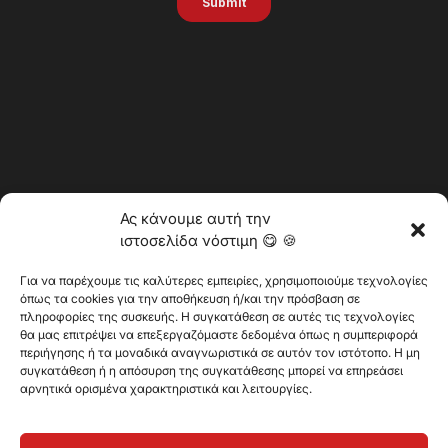
Ας κάνουμε αυτή την
ιστοσελίδα νόστιμη 😋 🍪
Για να παρέχουμε τις καλύτερες εμπειρίες, χρησιμοποιούμε τεχνολογίες
όπως τα cookies για την αποθήκευση ή/και την πρόσβαση σε
πληροφορίες της συσκευής. Η συγκατάθεση σε αυτές τις τεχνολογίες
θα μας επιτρέψει να επεξεργαζόμαστε δεδομένα όπως η συμπεριφορά
@2025 Vertitech. Όλα τα δικαιώματα διατηρούνται.
περιήγησης ή τα μοναδικά αναγνωριστικά σε αυτόν τον ιστότοπο. Η μη
συγκατάθεση ή η απόσυρση της συγκατάθεσης μπορεί να επηρεάσει
αρνητικά ορισμένα χαρακτηριστικά και λειτουργίες.
Πολιτική απορρήτου